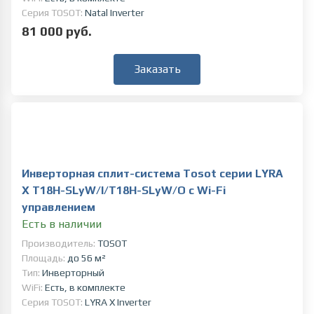
Серия TOSOT:
Natal Inverter
81 000 руб.
Заказать
Инверторная сплит-система Tosot серии LYRA
X T18H-SLyW/I/T18H-SLyW/O c Wi-Fi
управлением
Есть в наличии
Производитель:
TOSOT
Площадь:
до 56 м²
Тип:
Инверторный
WiFi:
Есть, в комплекте
Серия TOSOT:
LYRA X Inverter