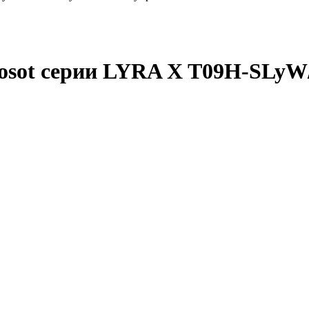
osot серии LYRA X T09H-SLyW