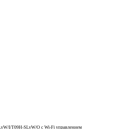
LyW/I/T09H-SLyW/O c Wi-Fi управлением