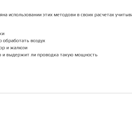
яна использовании этих методови в своих расчетах учиты
ки
о обработать воздух
ор и жалюзи
р и выдержит ли проводка такую мощность