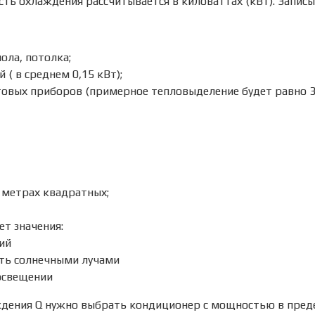
ть охлаждения рассчитывается в киловаттах (кВт). Записы
пола, потолка;
( в среднем 0,15 кВт);
товых приборов (примерное тепловыделение будет равно 
 метрах квадратных;
ет значения:
ий
сть солнечными лучами
 освещении
ения Q нужно выбрать кондиционер с мощностью в преде