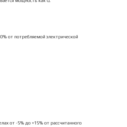
вается мощность как Q.
30% от потребляемой электрической
лах от -5% до +15% от рассчитанного