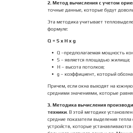
2. Метод вычисления с учетом ори
точные данные, которые будут довол
Эта методика учитывает тепловыдел
формуле:
Q = S х H х g
Q –предполагаемая мощность кон
S – является площадью жилища;
H – высота потолков;
g – коэффициент, который обозна
Причем, если окна выходят на южную с
средними значениями, которые равня
3. Методика вычисления производ
техники
. В этой методике установле
средние показатели выделения тепл
устройств, которые устанавливаются