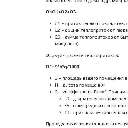
большого частного дома и др. Мощнос
Q=Q1+Q2+Q3
Q1 – приток тепла от окон, стен, 
Q2 – общий теплоприток от людей 
Q3 – сумма теплопритоков от бы
мощности).
Формулы расчета теплопритоков:
Q1=S*h*q/1000
S – площадь вашего помещения в
H – высота помещения;
Q – коэффициент, Вт/м³. Принима
30 - для затененных помещен
35 - если средняя освещенно
40 - при сильном солнечном
Проведя вычисления мощности охлажд