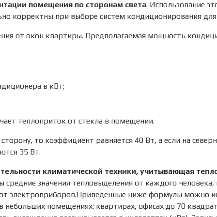
ентации помещения по сторонам света
. Использование эт
ьно корректны при выборе систем кондиционирования для
ения от окон квартиры. Предполагаемая мощность кондиц
диционера в кВт;
чает теплоприток от стекла в помещении.
торону, то коэффициент равняется 40 Вт, а если на северн
ются 35 Вт.
ительности климатической техники, учитывающая тепл
ны средние значения тепловыделения от каждого человека,
а от электроприборов.Приведенные ниже формулы можно и
 в небольших помещениях: квартирах, офисах до 70 квадр