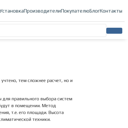
ионеры
Установка
Производители
Покупателю
Блог
Контакты
 учтено, тем сложнее расчет, но и
ры для правильного выбора систем
будут в помещении. Метод
я, т.е. его площади. Высота
климатической техники.