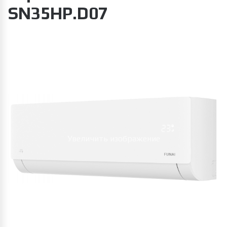
SN35HP.D07
Увеличить изображение