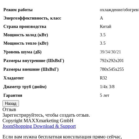
Режим работы
охлаждение/обогрев
Энергоэффективность, класс
А
Страна производства
Китай
Мощность холод (кВт)
3.5
Мощность тепло (кВт)
3.5
Уровень шума (дБ)
39/34/30/21
Размеры внутренние (ШхВхГ)
792x292x201
Размеры внешние (ШхВхГ)
780x545x255
Хладагент
R32
Диаметр труб (дюйм)
1/4x 3/8
Гарантия
5 лет
Отзыв
Зарегистрируйтесь, чтобы создать отзыв.
Copyright MAXXmarketing GmbH
JoomShopping Download & Support
Если вам нужна бесплатная консультация прямо сейчас,