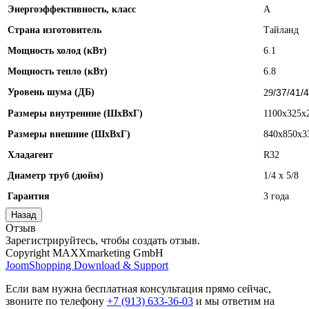
Энергоэффективность, класс
А
Страна изготовитель
Тайланд
Мощность холод (кВт)
6.1
Мощность тепло (кВт)
6.8
Уровень шума (ДБ)
/37/41/
29
Размеры внутренние (ШхВхГ)
1100х325x
Размеры внешние (ШхВхГ)
840x850x3
Хладагент
R32
Диаметр труб (дюйм)
1/4 x 5/8
Гарантия
3 года
Отзыв
Зарегистрируйтесь, чтобы создать отзыв.
Copyright MAXXmarketing GmbH
JoomShopping Download & Support
Если вам нужна бесплатная консультация прямо сейчас,
звоните по телефону
+7 (913) 633-36-03
и мы ответим на