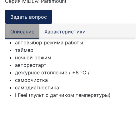
Серия MIDEA
:
Paramount
Задать вопрос
Описание
Характеристики
автовыбор режима работы
таймер
ночной режим
авторестарт
дежурное отопление
/ +8 °C /
самоочистка
самодиагностика
I Feel (пульт с датчиком температуры)