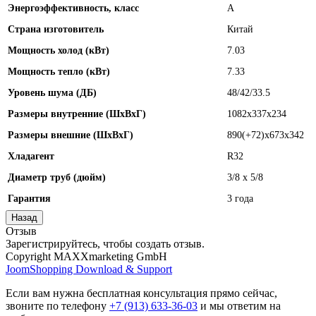
Энергоэффективность, класс
A
Страна изготовитель
Китай
Мощность холод (кВт)
7.03
Мощность тепло (кВт)
7.33
Уровень шума (ДБ)
48/42/33.5
Размеры внутренние (ШхВхГ)
1082x337x234
Размеры внешние (ШхВхГ)
890(+72)x673x342
Хладагент
R32
Диаметр труб (дюйм)
3/8 x 5/8
Гарантия
3 года
Отзыв
Зарегистрируйтесь, чтобы создать отзыв.
Copyright MAXXmarketing GmbH
JoomShopping Download & Support
Если вам нужна бесплатная консультация прямо сейчас,
звоните по телефону
+7 (913) 633-36-03
и мы ответим на