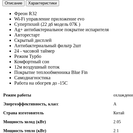
Описание
Характеристики
Фреон R32
Wi-Fi управление приложение evo
Супертихий (22 дб модель 07К )
Ag+ антибактериальное покрытие испарителя
Авторестарт
Скрытый дисплей
Антибактериальный фильтр 2шт
24 - часовой таймер
Режим Турбо
Комфортный сон
12м воздушный поток
Покрытие теплообменника Blue Fin
Самодиагностика
Работа на обогрев до -15С
Режим работы
охлаждени
Энергоэффективность, класс
А
Страна изготовитель
Китай
Мощность холод (кВт)
2.05
Мощность тепло (кВт)
2.1