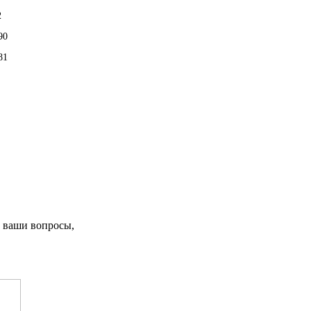
2
90
81
 ваши вопросы,