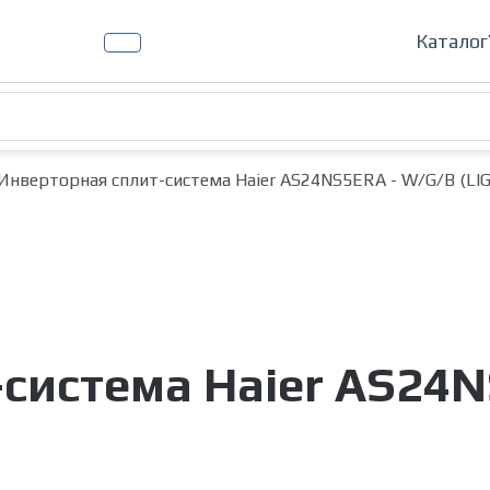
Кондиц
Каталог
Инверторная сплит-система Haier AS24NS5ERA - W/G/B (L
система Haier AS24