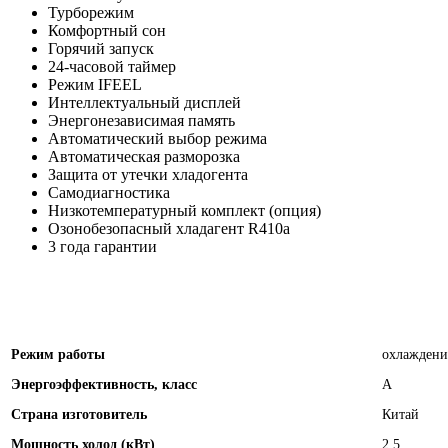
Турборежим
Комфортный сон
Горячий запуск
24-часовой таймер
Режим IFEEL
Интеллектуальный дисплей
Энергонезависимая память
Автоматический выбор режима
Автоматическая разморозка
Защита от утечки хладогента
Самодиагностика
Низкотемпературный комплект (опция)
Озонобезопасный хладагент R410a
3 года гарантии
Режим работы
охлаждени
Энергоэффективность, класс
А
Страна изготовитель
Китай
Мощность холод (кВт)
2.5