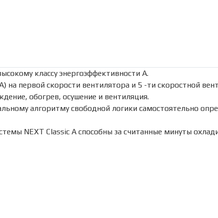
высокому классу энергоэффективности А.
А) на первой скорости вентилятора и 5 -ти скоростной ве
ение, обогрев, осушение и вентиляция.
альному алгоритму свободной логики самостоятельно опр
емы NEXT Classic A способны за считанные минуты охлади