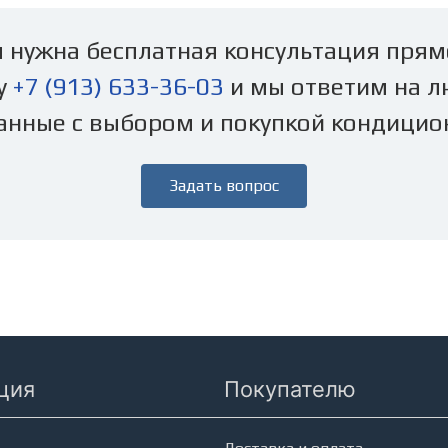
 нужна бесплатная консультация прям
у
+7 (913) 633-36-03
и мы ответим на л
анные с выбором и покупкой кондицио
Задать вопрос
ция
Покупателю
еры