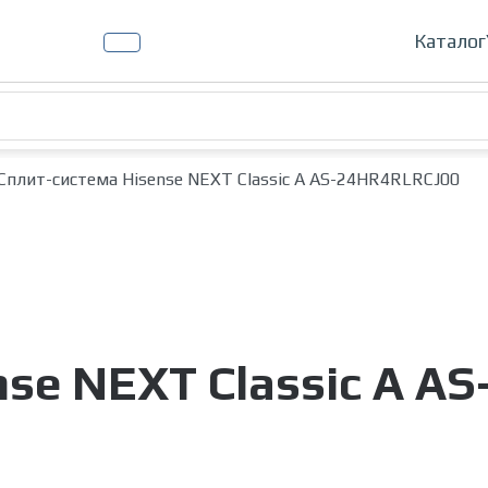
Кондиц
Каталог
Cплит-система Hisense NEXT Classic A AS-24HR4RLRCJ00
nse NEXT Classic A A
Увеличить изображение