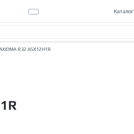
Кондиц
Каталог
AXIOMA R32 ASX12H1R
H1R
Увеличить изображение