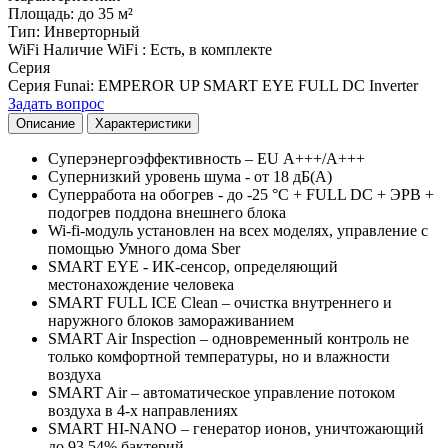
Площадь
:
до 35 м²
Тип
:
Инверторный
WiFi
Наличие WiFi
:
Есть, в комплекте
Серия
Серия Funai
:
EMPEROR UP SMART EYE FULL DC Inverter
Задать вопрос
Описание
Характеристики
Суперэнергоэффективность – EU А+++/А+++
Супернизкий уровень шума - от 18 дБ(А)
Суперработа на обогрев - до -25 °С + FULL DC + ЭРВ +
подогрев поддона внешнего блока
Wi-fi-модуль установлен на всех моделях, управление с
помощью Умного дома Sber
SMART EYE - ИК-сенсор, определяющий
местонахождение человека
SMART FULL ICE Clean – очистка внутреннего и
наружного блоков замораживанием
SMART Air Inspection – одновременный контроль не
только комфортной температуры, но и влажности
воздуха
SMART Air – автоматическое управление потоком
воздуха в 4-х направлениях
SMART HI-NANO – генератор ионов, уничтожающий
до 93,54% бактерий