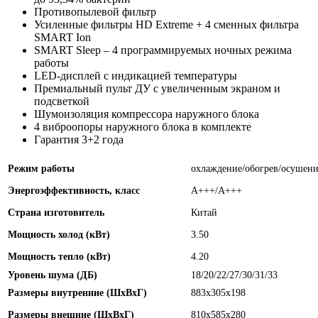
Противопылевой фильтр
Усиленные фильтры HD Extreme + 4 сменных фильтра
SMART Ion
SMART Sleep – 4 программируемых ночных режима
работы
LED-дисплей с индикацией температуры
Премиальный пульт ДУ с увеличенным экраном и
подсветкой
Шумоизоляция компрессора наружного блока
4 виброопоры наружного блока в комплекте
Гарантия 3+2 года
Режим работы
охлаждение/обогрев/осушени
Энергоэффективность, класс
А+++/А+++
Страна изготовитель
Китай
Мощность холод (кВт)
3.50
Мощность тепло (кВт)
4.20
Уровень шума (ДБ)
18/20/22/27/30/31/33
Размеры внутренние (ШхВхГ)
883x305x198
Размеры внешние (ШхВхГ)
810x585x280