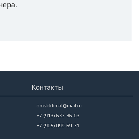
нера.
Контакты
omskklimat@mail.ru
+7 (913) 633-36-03
+7 (905) 099-69-31