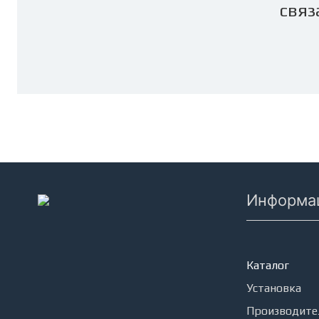
связ
Информа
Кондицион
Каталог
Установка
Производите