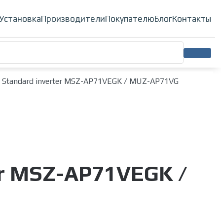
ионеры
Установка
Производители
Покупателю
Блог
Контакты
рии Standard inverter MSZ-AP71VEGK / MUZ-AP71VG
ter MSZ-AP71VEGK /