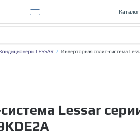
Кондиц
Каталог
Кондиционеры LESSAR
Инверторная сплит-система Less
истема Lessar серии 
9KDE2A