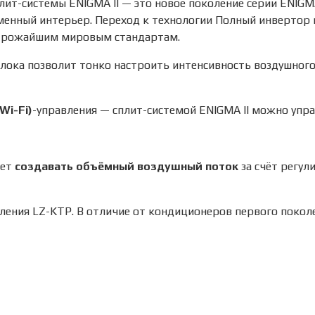
 сплит-системы ENIGMA II — это новое поколение серии ENI
енный интерьер. Переход к технологии Полный инвертор пос
строжайшим мировым стандартам.
лока позволит тонко настроить интенсивность воздушного
(Wi-Fi)
-управления — сплит-системой ENIGMA II можно упр
яет
создавать объёмный воздушный поток
за счёт регул
ления LZ-KTP. В отличие от кондиционеров первого поко