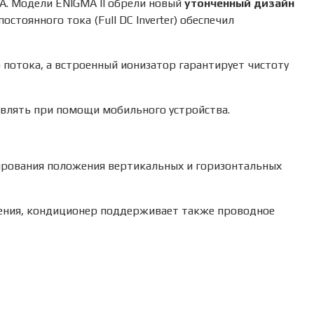
GMA. Модели ENIGMA II обрели новый
утонченный дизайн
тоянного тока (Full DC Inverter) обеспечил
 потока, а встроенный ионизатор гарантирует чистоту
авлять при помощи мобильного устройства.
ирования положения вертикальных и горизонтальных
ления, кондиционер поддерживает также проводное