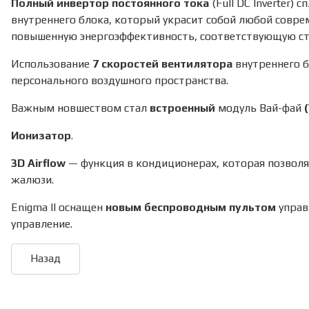
Полный инвертор постоянного тока
(Full DC Inverter)
внутреннего блока, который украсит собой любой соврем
повышенную энергоэффективность, соответствующую 
Использование
7 скоростей вентилятора
внутреннего б
персонального воздушного пространства.
Важным новшеством стал
встроенный
модуль Вай-фай
Ионизатор
.
3D Airflow
— функция в кондиционерах, которая позвол
жалюзи.
Enigma II оснащен
новым беспроводным пультом
управ
управление.