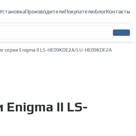
ионеры
Установка
Производители
Покупателю
Блог
Контакты
ar серии Enigma II LS-HE09KDE2A/LU-HE09KDE2A
Enigma II LS-