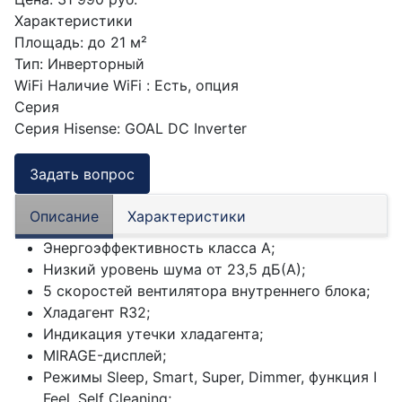
Характеристики
Площадь
:
до 21 м²
Тип
:
Инверторный
WiFi
Наличие WiFi
:
Есть, опция
Серия
Серия Hisense
:
GOAL DC Inverter
Задать вопрос
Описание
Характеристики
Энергоэффективность класса А;
Низкий уровень шума от 23,5 дБ(А);
5 скоростей вентилятора внутреннего блока;
Хладагент R32;
Индикация утечки хладагента;
MIRAGE-дисплей;
Режимы Sleep, Smart, Super, Dimmer, функция I
Feel, Self Cleaning;