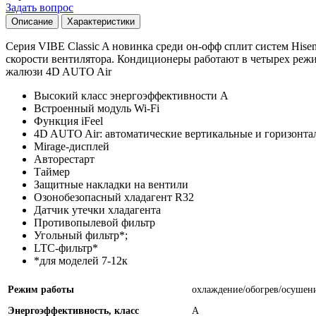
Задать вопрос
Описание
Характеристики
Серия VIBE Classic A новинка среди он-офф сплит систем Hisen
скорости вентилятора. Кондиционеры работают в четырех реж
жалюзи 4D AUTO Air
Высокий класс энергоэффективности А
Встроенный модуль Wi-Fi
Функция iFeel
4D AUTO Air: автоматические вертикальные и горизонт
Mirage-дисплей
Авторестарт
Таймер
Защитные накладки на вентили
Озонобезопасный хладагент R32
Датчик утечки хладагента
Противопылевой фильтр
Угольный фильтр*;
LTC-фильтр*
*для моделей 7-12к
Режим работы
охлаждение/обогрев/осушен
Энергоэффективность, класс
А