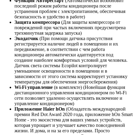
Функция Авторестарт
(Автоматически возобновит
последний режим работы кондиционера после
устранения проблем с электропитанием, обеспечивая
безопасность и удобство в работе)
Защита компрессора
(Для защиты компрессора от
повреждений при частых включениях предусмотрена
трехминутная задержка запуска)
Экодатчик
(При помощи датчика присутствия
регистрируется наличие людей в помещении и их
передвижение, в соответствии с чем работа
кондиционера автоматически адаптируется под
создание наиболее комфортных условий для человека.
Датчик света системы Ecopilot контролирует
уменьшение освещенности в помещении и в
зависимости от этого система корректирует установку
температуры для обеспечения энергосбережения)
Wi-Fi управление
(в комплекте) (Новейшая функция
дистанционного управления кондиционером по Wi-Fi
сети позволяет удаленно осуществлять включение и
управление кондиционером)
Приложение Haier hOn
(Обладатель международной
премии Red Dot Award 2020 года, приложение hOn Smart
Home - это экосистема для ваших умных устройств,
которая упрощает и улучшает качество повседневной
жизни. И дома, и на за его пределами. Просто