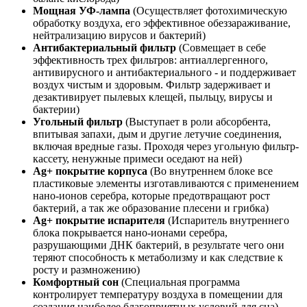
Мощная УФ-лампа
(Осуществляет фотохимическую
обработку воздуха, его эффективное обеззараживание,
нейтрализацию вирусов и бактерий)
Антибактериальный фильтр
(Совмещает в себе
эффективность трех фильтров: антиаллергенного,
антивирусного и антибактериального - и поддерживает
воздух чистым и здоровым. Фильтр задерживает и
дезактивирует пылевых клещей, пыльцу, вирусы и
бактерии)
Угольный фильтр
(Выступает в роли абсорбента,
впитывая запахи, дым и другие летучие соединения,
включая вредные газы. Проходя через угольную фильтр-
кассету, ненужные примеси оседают на ней)
Ag+ покрытие корпуса
(Во внутреннем блоке все
пластиковые элементы изготавливаются с применением
нано-ионов серебра, которые предотвращают рост
бактерий, а так же образование плесени и грибка)
Ag+ покрытие испарителя
(Испаритель внутреннего
блока покрывается нано-ионами серебра,
разрушающими ДНК бактерий, в результате чего они
теряют способность к метаболизму и как следствие к
росту и размножению)
Комфортный сон
(Специальная программа
контролирует температуру воздуха в помещении для
создания наиболее благоприятных условий для сна)