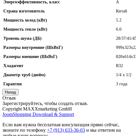
Энергоэффективность, класс
А
Страна изготовитель
Китай
Мощность холод (кВт)
5.2
Мощность тепло (кВт)
6.0
Уровень шума (ДБ)
28/37/41/4
Размеры внутренние (ШхВхГ)
999x323x2
Размеры внешние (ШхВхГ)
820x614x3
Хладагент
R32
Диаметр труб (дюйм)
1/4 x 1/2
Гарантия
3 года
Отзыв
Зарегистрируйтесь, чтобы создать отзыв.
Copyright MAXXmarketing GmbH
JoomShopping Download & Support
Если вам нужна бесплатная консультация прямо сейчас,
звоните по телефону
+7 (913) 633-36-03
и мы ответим на
любые ваши вопросы,