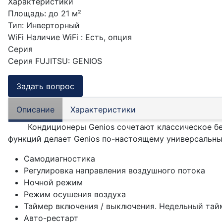
Характеристики
Площадь
:
до 21 м²
Тип
:
Инверторный
WiFi
Наличие WiFi
:
Есть, опция
Серия
Серия FUJITSU
:
GENIOS
Задать вопрос
Описание
Характеристики
Кондиционеры Genios сочетают классическое бело
функций делает Genios по-настоящему универсальн
Самодиагностика
Регулировка направления воздушного потока
Ночной режим
Режим осушения воздуха
Таймер включения / выключения. Недельный тай
Авто-рестарт