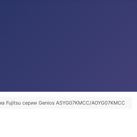
ма Fujitsu серии Genios ASYG07KMCC/AOYG07KMCC