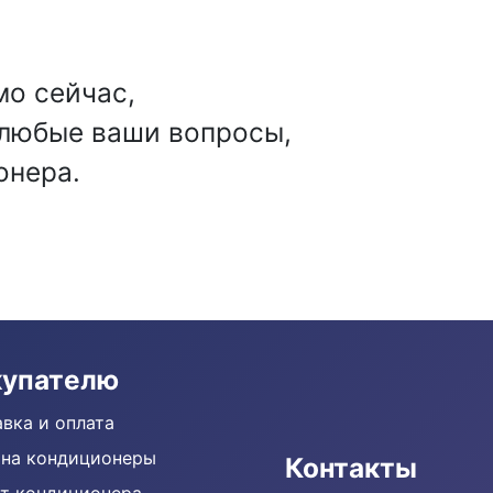
мо сейчас,
 любые ваши вопросы,
онера.
купателю
вка и оплата
 на кондиционеры
Контакты