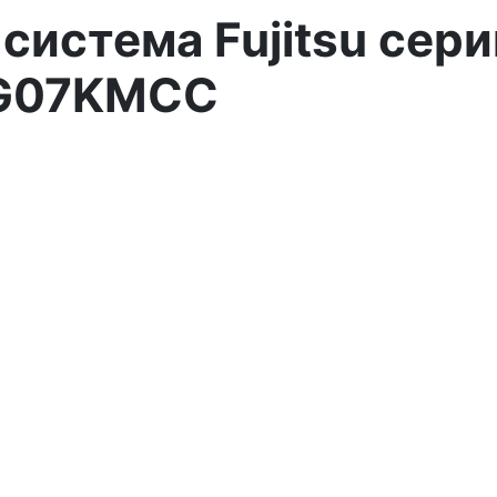
система Fujitsu сери
G07KMCC