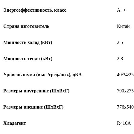
Энергоэффективность, класс
А++
Страна изготовитель
Китай
Мощность холод (кВт)
2.5
Мощность тепло (кВт)
2.8
Уровень шума (выс./сред./низ.), дБА
40/34/25
Размеры внутренние (ШхВхГ)
790x275
Размеры внешние (ШхВхГ)
776x540
Хладагент
R410A