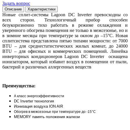
Задать вопрос
Описание
Характеристики
Новые сплит-сиcтемы Lagoon DC Inverter превосходны со
всех сторон. Технологичный прибор способен
безукоризненно тихо работать в режиме охлаждения и
уверенного обогрева помещения не только в межсезонье, но и
в зимние месяцы при температуре за окном до –15°С. Новая
сплитсистема представлена пятью типами мощности: от 7000
BTU – для среднестатистических жилых комнат, до 24000
BTU – для офисных и коммерческих помещений. Линейка
инверторных кондиционеров Lagoon DC Inverter оснащена
ионизатором, который избавит воздух в помещении от пыли,
бактерий и различных аллергенных веществ
Преимущества:
А класс энергоэффективности
DC Inverter технология
Ионизация воздуха ION AIR
Обогрев в межсезонье
при температуре до -15°С
MEMORY память положения жалюзи