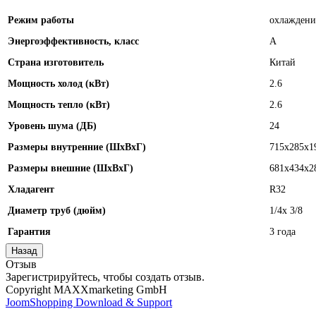
Режим работы
охлаждени
Энергоэффективность, класс
А
Страна изготовитель
Китай
Мощность холод (кВт)
2.6
Мощность тепло (кВт)
2.6
Уровень шума (ДБ)
24
Размеры внутренние (ШхВхГ)
715x285x1
Размеры внешние (ШхВхГ)
681x434x2
Хладагент
R32
Диаметр труб (дюйм)
1/4x 3/8
Гарантия
3 года
Отзыв
Зарегистрируйтесь, чтобы создать отзыв.
Copyright MAXXmarketing GmbH
JoomShopping Download & Support