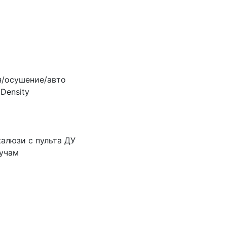
я/осушение/авто
Density
алюзи с пульта ДУ
лучам