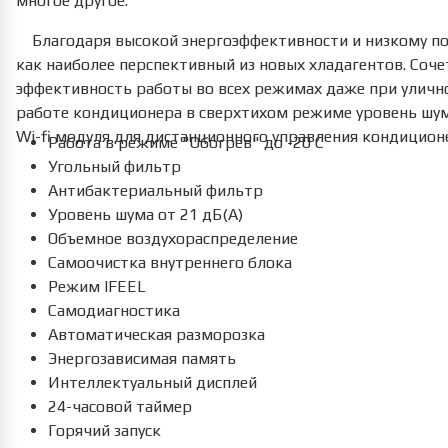
многое другое.
Благодаря высокой энергоэффективности и низкому пот
как наиболее перспективный из новых хладагентов. Соч
эффективность работы во всех режимах даже при улично
работе кондиционера в сверхтихом режиме уровень шум
Wi-fi модуля для дистанционного управления кондицион
Работа в режиме "Обогрев" до -20 С
Угольный фильтр
Антибактериальный фильтр
Уровень шума от 21 дБ(А)
Объемное воздухораспределение
Самоочистка внутреннего блока
Режим IFEEL
Самодиагностика
Автоматическая разморозка
Энергозависимая память
Интеллектуальный дисплей
24-часовой таймер
Горячий запуск