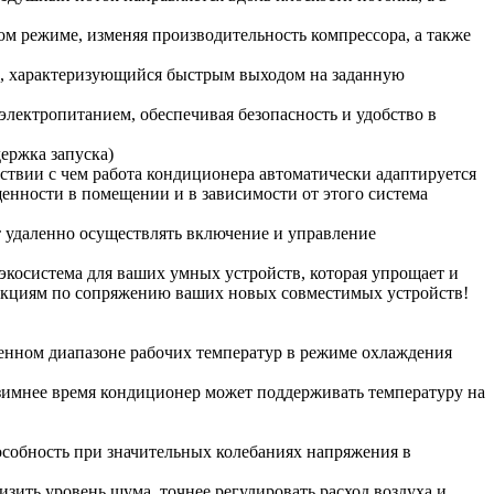
м режиме, изменяя производительность компрессора, а также
 характеризующийся быстрым выходом на заданную
лектропитанием, обеспечивая безопасность и удобство в
ержка запуска)
ствии с чем работа кондиционера автоматически адаптируется
щенности в помещении и в зависимости от этого система
 удаленно осуществлять включение и управление
экосистема для ваших умных устройств, которая упрощает и
трукциям по сопряжению ваших новых совместимых устройств!
ренном диапазоне рабочих температур в режиме охлаждения
зимнее время кондиционер может поддерживать температуру на
собность при значительных колебаниях напряжения в
ить уровень шума, точнее регулировать расход воздуха и