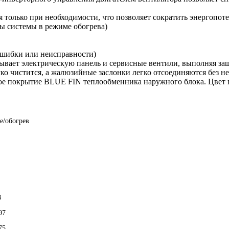
 только при необходимости, что позволяет сократить энергопот
ы системы в режиме обогрева)
ошибки или неисправности)
ывает электрическую панель и сервисные вентили, выполняя за
ко чистится, а жалюзийные заслонки легко отсоединяются без 
е покрытие BLUE FIN теплообменника наружного блока. Цвет п
е/обогрев
8
97
75