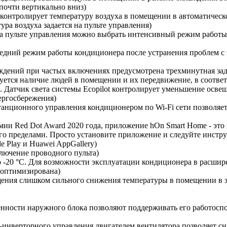
почти вертикально вниз)
онтролирует температуру воздуха в помещении в автоматическо
ра воздуха задается на пульте управления)
ульте управления можно выбрать интенсивный режим работы,
дний режим работы кондиционера после устранения проблем с э
ждений при частых включениях предусмотрена трехминутная зад
ется наличие людей в помещении и их передвижение, в соответ
. Датчик света системы Ecopilot контролирует уменьшение осве
ергосбережения)
танционного управления кондиционером по Wi-Fi сети позволяет
и Red Dot Award 2020 года, приложение hOn Smart Home - это 
 его пределами. Просто установите приложение и следуйте инс
 Play и Huawei AppGallery)
лючение проводного пульта)
о -20 °С. Для возможности эксплуатации кондиционера в расши
 оптимизирована)
щения слишком сильного снижения температуры в помещении в 
нности наружного блока позволяют поддерживать его работоспо
нверторного управления двигателем вентилятора позволяет сниз