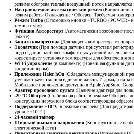
режиме обогрева теплый воздушный поток направляется 
Настраиваемый автоматический режим
(Кондиционер к
режим работы Охлаждение / Обогрев. Требуемая температу
Режим Turbo
(С помощью кнопки «TURBO / POWER» на п
температуру)
Функция Авторестарт
(Автоматически возобновит после
работе)
Защита компрессора
(Для защиты компрессора от повре
Экодатчик
(При помощи датчика присутствия регистриру
под создание наиболее комфортных условий для человека
корректирует установку температуры для обеспечения эн
Wi-Fi управление
(в комплекте) (Новейшая функция дис
кондиционером)
Приложение Haier hOn
(Обладатель международной преми
улучшает качество повседневной жизни. И дома, и на за
Мобильное приложение доступно в Apple AppStore, Google
Адаптер проводного пульта
(Наличие адаптера для подк
-20 °C Обогрев
(Стабильная работа в режиме Обогрева д
конструкция наружного блока соответствующим образом
Поддержание +10 °С
в режиме обогрева (Для предотвра
уровне +10 °С)
24-часовой таймер
Широкий диапазон напряжения
(Конструктивные особе
электрической сети)
Инверторный двигатель вентилятора
(Применение DC-и