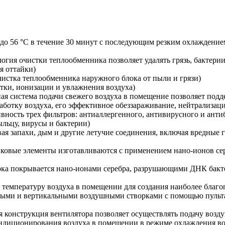
о 56 °C в течение 30 минут с последующим резким охлаждением.
огия очистки теплообменника позволяет удалять грязь, бактери
я оттайки)
истка теплообменника наружного блока от пыли и грязи)
ки, ионизации и увлажнения воздуха)
я система подачи свежего воздуха в помещение позволяет подд
отку воздуха, его эффективное обеззараживание, нейтрализаци
вность трех фильтров: антиаллергенного, антивирусного и анти
льцу, вирусы и бактерии)
ая запахи, дым и другие летучие соединения, включая вредные 
ковые элементы изготавливаются с применением нано-ионов сере
ка покрывается нано-ионами серебра, разрушающими ДНК бактер
температуру воздуха в помещении для создания наиболее благо
ыми и вертикальными воздушными створками с помощью пульта 
конструкция вентилятора позволяет осуществлять подачу воздух
ндиционирования воздуха в помещении в режиме охлаждения воз