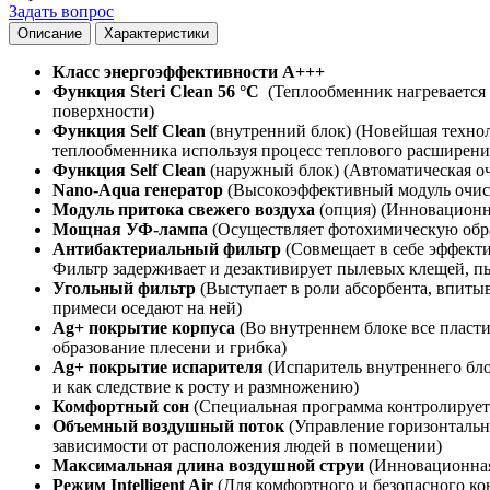
Задать вопрос
Описание
Характеристики
Класс энергоэффективности A+++
Функция Steri Clean 56 °C
(Теплообменник нагревается д
поверхности)
Функция Self Clean
(внутренний блок) (Новейшая технол
теплообменника используя процесс теплового расширени
Функция Self Clean
(наружный блок) (Автоматическая оч
Nano-Aqua генератор
(Высокоэффективный модуль очист
Модуль притока свежего воздуха
(опция) (Инновационна
Мощная УФ-лампа
(Осуществляет фотохимическую обраб
Антибактериальный фильтр
(Совмещает в себе эффекти
Фильтр задерживает и дезактивирует пылевых клещей, пы
Угольный фильтр
(Выступает в роли абсорбента, впитыв
примеси оседают на ней)
Ag+ покрытие корпуса
(Во внутреннем блоке все пласти
образование плесени и грибка)
Ag+ покрытие испарителя
(Испаритель внутреннего бло
и как следствие к росту и размножению)
Комфортный сон
(Специальная программа контролирует 
Объемный воздушный поток
(Управление горизонтальн
зависимости от расположения людей в помещении)
Максимальная длина воздушной струи
(Инновационная 
Режим Intelligent Air
(Для комфортного и безопасного ко