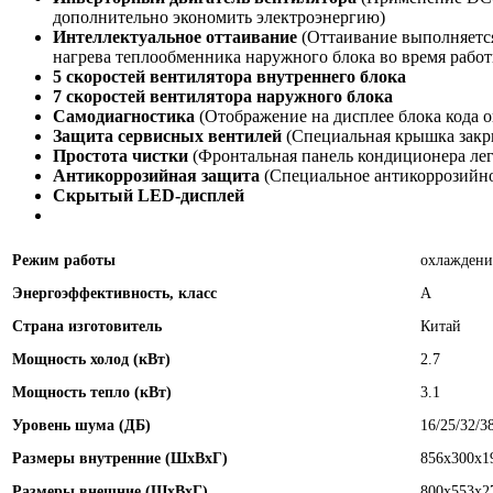
дополнительно экономить электроэнергию)
Интеллектуальное оттаивание
(Оттаивание выполняется
нагрева теплообменника наружного блока во время работ
5 скоростей вентилятора внутреннего блока
7 скоростей вентилятора наружного блока
Самодиагностика
(Отображение на дисплее блока кода 
Защита сервисных вентилей
(Специальная крышка закр
Простота чистки
(Фронтальная панель кондиционера лег
Антикоррозийная защита
(Специальное антикоррозийно
Скрытый LED-дисплей
Режим работы
охлаждени
Энергоэффективность, класс
А
Страна изготовитель
Китай
Мощность холод (кВт)
2.7
Мощность тепло (кВт)
3.1
Уровень шума (ДБ)
16/25/32/3
Размеры внутренние (ШхВхГ)
856x300x1
Размеры внешние (ШхВхГ)
800x553x2